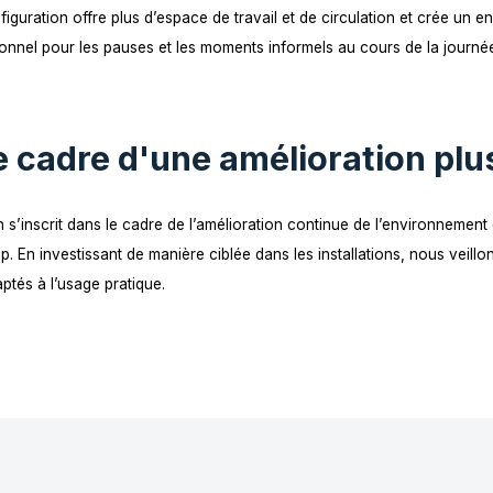
t obsolète et ne répondait plus aux besoins quot
e un espace plus spacieux et un agencement pr
uentation et à l'utilisation de la pièce.
uvelle configuration offre plus d’espace de travail et de ci
é et fonctionnel pour les pauses et les moments informels au
ns le cadre d'une amélior
 adaptation s’inscrit dans le cadre de l’amélioration continu
du PA Group. En investissant de manière ciblée dans les insta