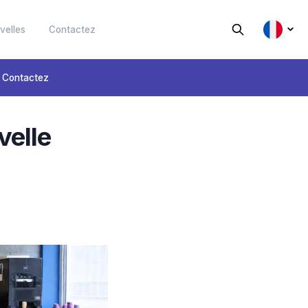
Durabilité
Nouvelles
Contactez
éléchargements
Contactez
 : la nouvelle
e
a réutilisation des
Expert pour l’extrusion de feuilles et
de films plastiques.