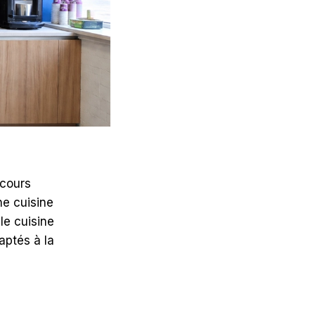
de s'achever, au cours
énovée. L'ancienne cuisine