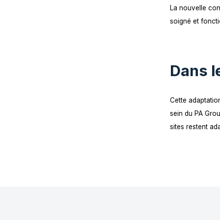
étai
offr
fréq
La no
soign
Da
Cette
sein 