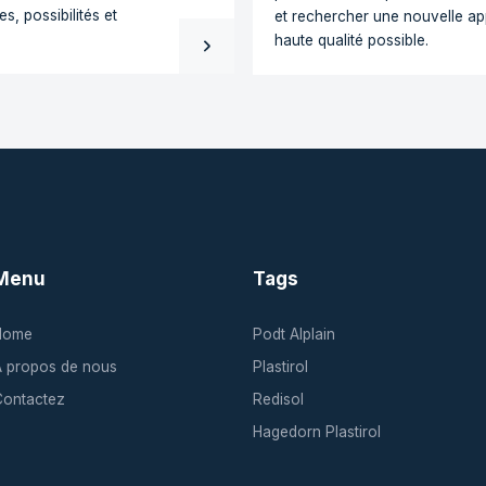
REDISOL
pour chaque application
Les ré
point 
aillent chaque jour avec une
plastiques. De l’ABS, du PE et
Que devie
M, PVC et à différents
sortie de
spécialisés: chaque plastique
préciséme
téristiques, possibilités et
et recher
haute qua