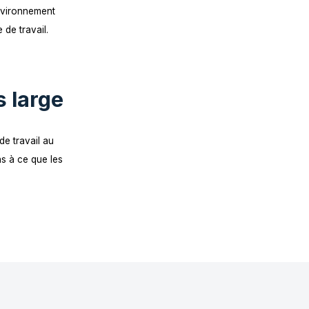
idiens. La nouvelle cuisine
atique, mieux adaptés à la
rculation et crée un environnement
 cours de la journée de travail.
ation plus large
e de l’environnement de travail au
llations, nous veillons à ce que les