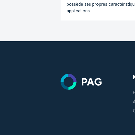
PAG
Le bon plastique 
Toutes nos marques trav
large gamme de matières 
du PET au PC, PMMA, PO
matériaux techniques ou 
possède ses propres carac
applications.