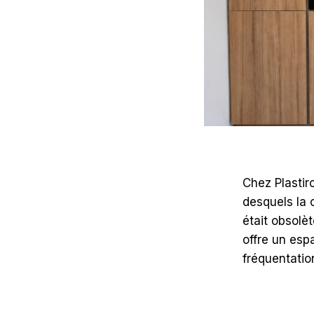
Chez
desq