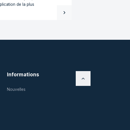
sidus ne sont pas des déchets, mais un
de départ
nnent les restes de plastique après leur
 la chaîne de production ? Chez Redisol, c’est
nt là que le défi commence : analyser, trier
cher une nouvelle application de la plus
lité possible.