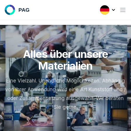
Alles über unsere
Materialien
Eine Vielzahl. Unendliche Möglichkeiten. Abhängig
von Ihrer Anwendung wird eine Art Kunststoff und /
oder Zusammensetzung ausgewählt. Wir beraten
Sie gerne.